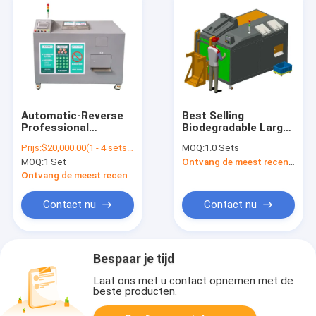
Automatic-Reverse
Best Selling
Professional
Biodegradable Large
Automatic Kitchen
Automatic Hotel
Prijs:
$20,000.00(1 - 4 sets) $18,000.00(5 - 9 sets) $15,000.00(10 - 99 sets) $10,000.00(>=100 sets)
MOQ:
1.0 Sets
Food Grind System
Food Composting
MOQ:
1 Set
Ontvang de meest recente Prijs
Maker Waste
System OPDE
Composting Machine
Ontvang de meest recente Prijs
Contact nu
Contact nu
Bespaar je tijd
Laat ons met u contact opnemen met de
beste producten.