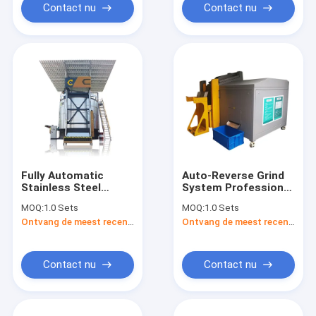
Contact nu
Contact nu
Fully Automatic
Auto-Reverse Grind
Stainless Steel
System Professional
Compost Machine
Electric Automatic
MOQ:
1.0 Sets
MOQ:
1.0 Sets
Chicken Waste
Food Composter
Ontvang de meest recente Prijs
Ontvang de meest recente Prijs
Composting Machine
Maker Machine
Poultry Waste
Composting Machine
Contact nu
Contact nu