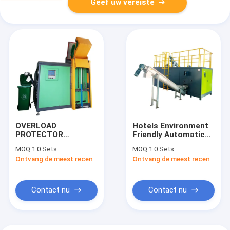
Geef uw vereiste
OVERLOAD
Hotels Environment
PROTECTOR
Friendly Automatic
Environmental
Waste Biofood
MOQ:
1.0 Sets
MOQ:
1.0 Sets
Friendly Automatic
Composting Solution
Ontvang de meest recente Prijs
Ontvang de meest recente Prijs
Kitchen Food Waste
Compost Machine
Contact nu
Contact nu