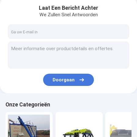
Laat Een Bericht Achter
We Zullen Snel Antwoorden
Doorgaan
Thuis
Onze Categorieën
Producten
Over ons