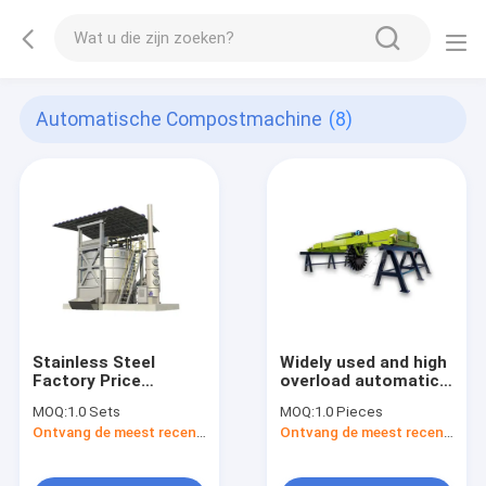
Automatische Compostmachine
(8)
Stainless Steel
Widely used and high
Factory Price
overload automatic
Hydraulic
mushroom compost
MOQ:
1.0 Sets
MOQ:
1.0 Pieces
Compostable
machine for sale
Ontvang de meest recente Prijs
Ontvang de meest recente Prijs
Mushroom Compost
Machine Good
Fertilizer Compost