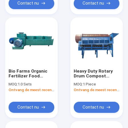
Contact nu
Contact nu
Bio Farms Organic
Heavy Duty Rotary
Fertilizer Food
Drum Compost
Waste Composting
Waste Mobile Waste
MOQ:
1.0 Sets
MOQ:
1 Piece
Machine
Screening Machine
Ontvang de meest recente Prijs
Ontvang de meest recente Prijs
Mining Trommel
Screen
Contact nu
Contact nu