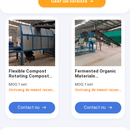
Geef uw vereiste
Flexible Compost
Fermented Organic
Rotating Compost
Materials
Making Machine /
Granulation Organic
MOQ:
1 set
MOQ:
1 set
Composter /
Fertilizer Making
Ontvang de meest recente Prijs
Ontvang de meest recente Prijs
Composting
Plant Production
Equipment
Line/Fertilizer/Compost
Fertilizer Making
Equipment
Contact nu
Contact nu