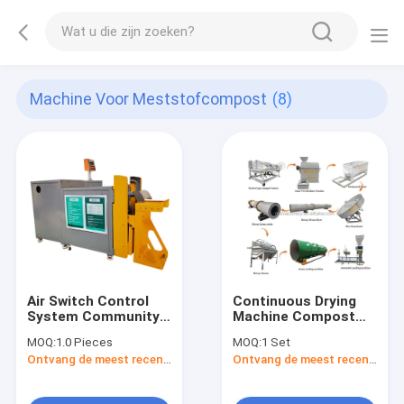
Machine Voor Meststofcompost
(8)
Air Switch Control
Continuous Drying
System Community
Machine Compost
Based Food Waste
Fertilizer Production
MOQ:
1.0 Pieces
MOQ:
1 Set
Composting Recycler
Line / Organic
Ontvang de meest recente Prijs
Ontvang de meest recente Prijs
Composting Machine
Fertilizer Making
For Kitchen
Machine