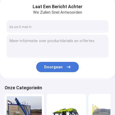
Laat Een Bericht Achter
We Zullen Snel Antwoorden
Doorgaan
Thuis
Onze Categorieën
Producten
Over ons