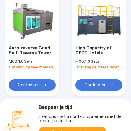
Auto-reverse Grind
High Capacity of
Self-Reverse Tower-
OPDE Hotels
Level Performance
Composting Waste
MOQ:
1.0 Sets
MOQ:
1.0 Sets
Kitchen Waste Eco-
in Fertilizer Machine -
Ontvang de meest recente Prijs
Ontvang de meest recente Prijs
Friendly Organic
OP-CC-10000
Food Composter
Contact nu
Contact nu
Bespaar je tijd
Laat ons met u contact opnemen met de
beste producten.